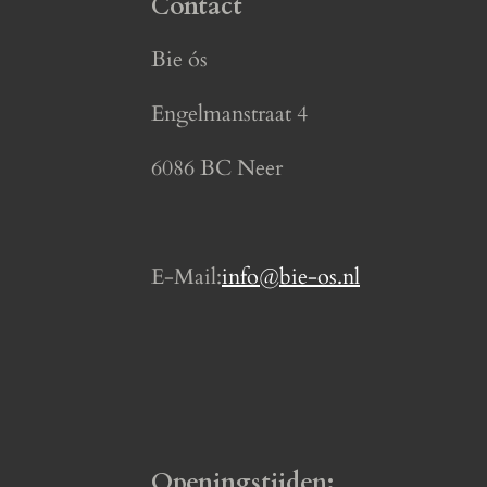
Contact
c
s
e
t
Bie ós
b
a
o
g
Engelmanstraat 4
o
r
6086 BC Neer
k
a
m
E-Mail:
info@bie-os.nl
Openingstijden: