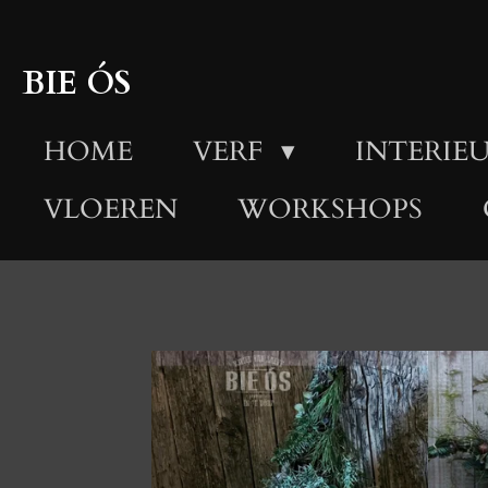
Ga
direct
BIE ÓS
naar
HOME
VERF
INTERIEU
de
hoofdinhoud
VLOEREN
WORKSHOPS