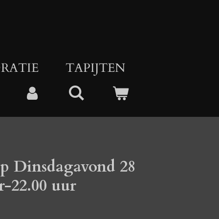
RATIE
TAPIJTEN
p Dinsdagavond 28
r-22.00 uur