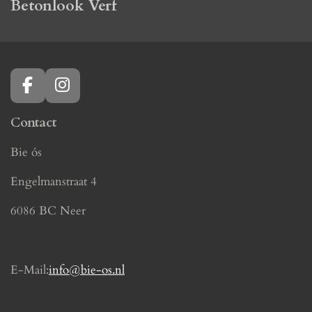
Betonlook Verf
F
I
a
n
c
s
Contact
e
t
Bie ós
b
a
o
g
Engelmanstraat 4
o
r
k
a
6086 BC Neer
m
E-Mail:
info@bie-os.nl