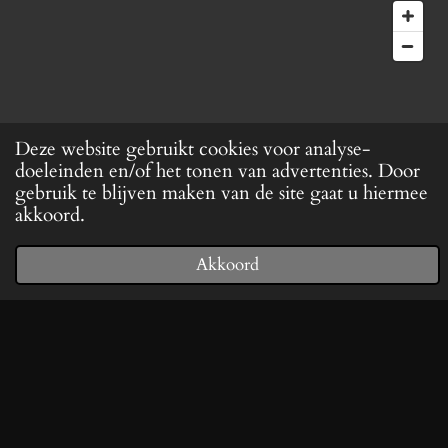
Algemene voorwaarden.
Deze website gebruikt cookies voor analyse-
doeleinden en/of het tonen van advertenties. Door
gebruik te blijven maken van de site gaat u hiermee
akkoord.
Verzenden & Retourneren.
Akkoord
E-mailadres
Telefoonnummer
Kaart
WhatsApp
Privacybeleid Bie ós
© 2021 - 2026 Bie ós
Powered by
JouwWeb