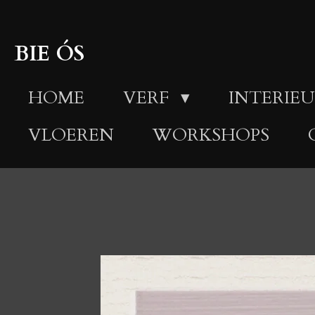
Ga
direct
BIE ÓS
naar
HOME
VERF
INTERIEU
de
hoofdinhoud
VLOEREN
WORKSHOPS