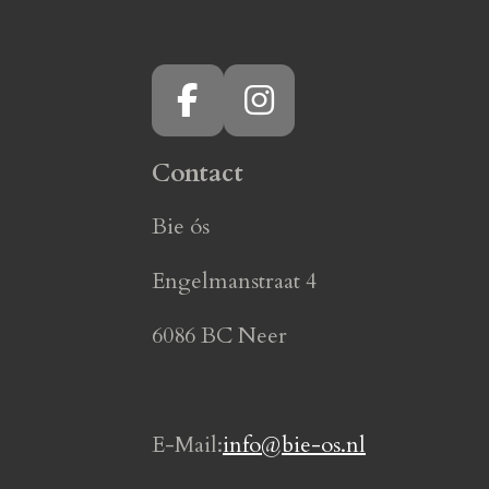
F
I
a
n
Contact
c
s
e
t
Bie ós
b
a
o
g
Engelmanstraat 4
o
r
6086 BC Neer
k
a
m
E-Mail:
info@bie-os.nl