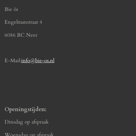
e
t
Bie ós
b
a
o
g
Engelmanstraat 4
o
r
k
a
6086 BC Neer
m
E-Mail:
info@bie-os.nl
Openingstijden:
Dinsdag op afspraak
Woensdag op afspraak