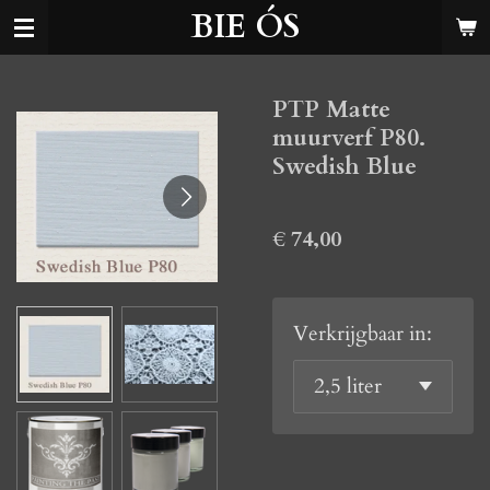
BIE ÓS
Ga
direct
naar
PTP Matte
de
muurverf P80.
hoofdinhoud
Swedish Blue
€ 74,00
Verkrijgbaar in: