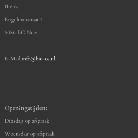
e
t
Bie ós
b
a
o
g
Engelmanstraat 4
o
r
k
a
6086 BC Neer
m
E-Mail:
info@bie-os.nl
Openingstijden:
Dinsdag op afspraak
Woensdag op afspraak