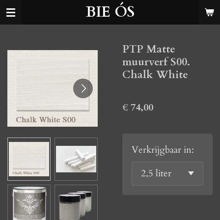
BIE ÓS
Ga
direct
naar
PTP Matte
de
muurverf S00.
hoofdinhoud
Chalk White
€ 74,00
Verkrijgbaar in: