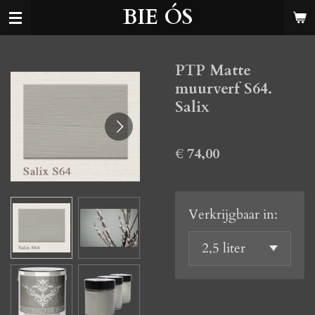
BIE ÓS
Ga
direct
naar
PTP Matte
de
muurverf S64.
hoofdinhoud
Salix
€ 74,00
Verkrijgbaar in: