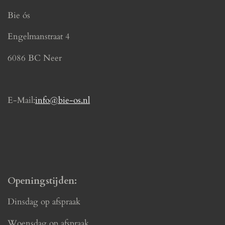
e
t
Bie ós
b
a
o
g
Engelmanstraat 4
o
r
k
a
6086 BC Neer
m
E-Mail:
info@bie-os.nl
Openingstijden:
Dinsdag op afspraak
Woensdag op afspraak