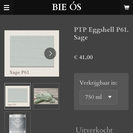
BIE ÓS
Ga
direct
naar
PTP Eggshell P61.
de
Sage
hoofdinhoud
€ 41,00
Verkrijgbaar in:
Uitverkocht