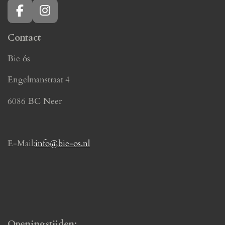
F
I
a
n
c
s
Contact
e
t
Bie ós
b
a
o
g
Engelmanstraat 4
o
r
k
a
6086 BC Neer
m
E-Mail:
info@bie-os.nl
Openingstijden: