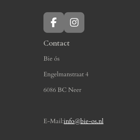
F
I
a
n
Contact
c
s
e
t
Bie ós
b
a
o
g
Engelmanstraat 4
o
r
6086 BC Neer
k
a
m
E-Mail:
info@bie-os.nl