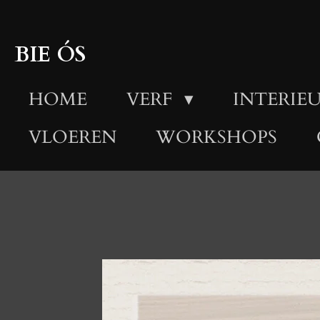
Ga
direct
BIE ÓS
naar
HOME
VERF
INTERIEU
de
hoofdinhoud
VLOEREN
WORKSHOPS