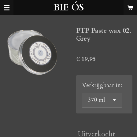
BIE ÓS
Ga
direct
naar
PTP Paste wax 02.
de
Grey
hoofdinhoud
€ 19,95
Verkrijgbaar in:
Uitverkocht