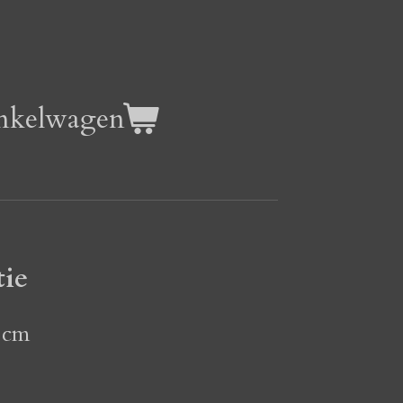
nkelwagen
tie
 cm