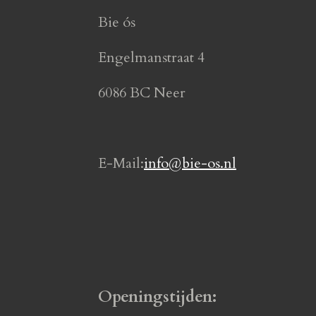
e
t
Bie ós
b
a
o
g
Engelmanstraat 4
o
r
6086 BC Neer
k
a
m
E-Mail:
info@bie-os.nl
Openingstijden: