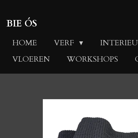
Ga
direct
BIE ÓS
naar
HOME
VERF
INTERIEU
de
hoofdinhoud
VLOEREN
WORKSHOPS