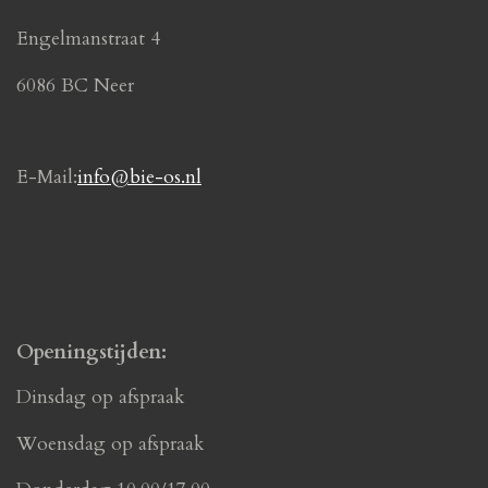
o
g
Engelmanstraat 4
o
r
k
a
6086 BC Neer
m
E-Mail:
info@bie-os.nl
Openingstijden:
Dinsdag op afspraak
Woensdag op afspraak