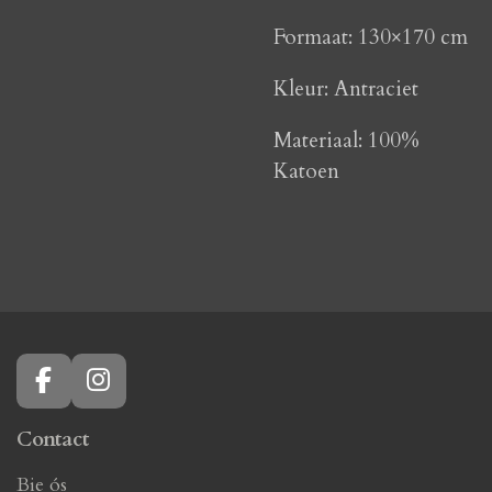
Formaat: 130×170 cm
Kleur: Antraciet
Materiaal: 100%
Katoen
F
I
a
n
c
s
Contact
e
t
Bie ós
b
a