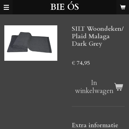
BIE ÓS
Ga
direct
naar
SILT Woondeken/
de
Plaid Malaga
hoofdinhoud
Dark Grey
€ 74,95
In
winkelwagen
Extra informatie