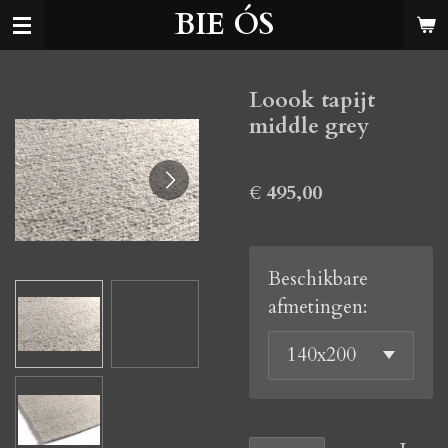
BIE ÓS
Ga
direct
naar
Loook tapijt
de
middle grey
hoofdinhoud
€ 495,00
Beschikbare
afmetingen: