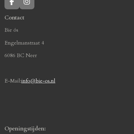
F
I
a
n
c
s
Contact
e
t
Bie ós
b
a
o
g
Engelmanstraat 4
o
r
k
a
6086 BC Neer
m
E-Mail:
info@bie-os.nl
Openingstijden: