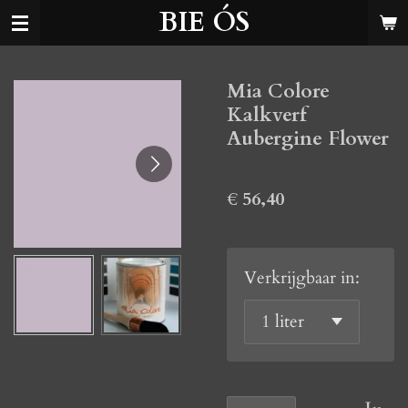
BIE ÓS
Ga
direct
naar
Mia Colore
de
Kalkverf
hoofdinhoud
Aubergine Flower
€ 56,40
Verkrijgbaar in: