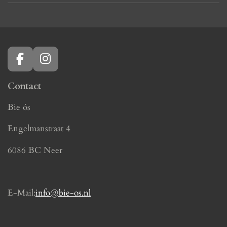
F
I
a
n
c
s
Contact
e
t
Bie ós
b
a
o
g
Engelmanstraat 4
o
r
k
a
6086 BC Neer
m
E-Mail:
info@bie-os.nl