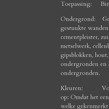
Toepassing:
Bi
Ondergrond:
Ge
gestuukte wanden, (
cementpleister, zu
metselwerk, cellen
gipsblokken, hout
ondergronden en 
ondergronden.
Kleuren:
Vo
op: Omdat het een 
welke gekenmerkt