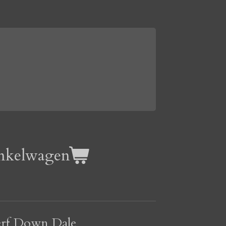
nkelwagen
erf Down Dale