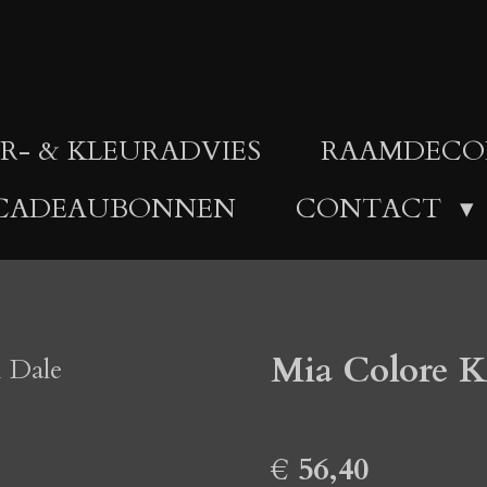
R- & KLEURADVIES
RAAMDECO
CADEAUBONNEN
CONTACT
Mia Colore K
€ 56,40