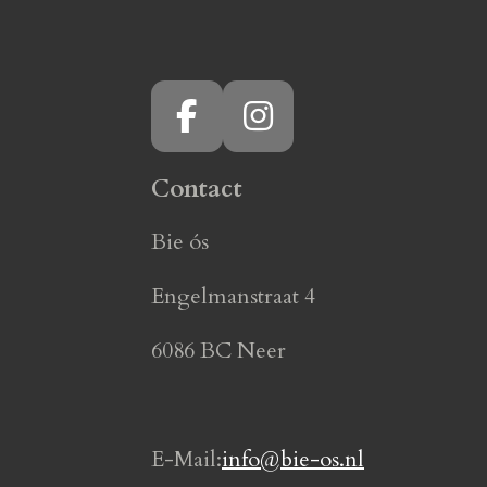
F
I
a
n
Contact
c
s
e
t
Bie ós
b
a
o
g
Engelmanstraat 4
o
r
6086 BC Neer
k
a
m
E-Mail:
info@bie-os.nl