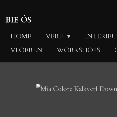
Ga
direct
BIE ÓS
naar
HOME
VERF
INTERIEU
de
hoofdinhoud
VLOEREN
WORKSHOPS