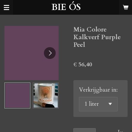
BIE ÓS
Ga
direct
naar
Mia Colore
de
Kalkverf Purple
hoofdinhoud
Peel
€ 56,40
Verkrijgbaar in: