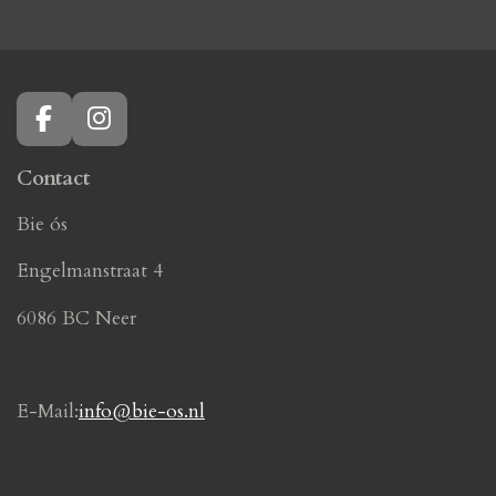
F
I
a
n
c
s
Contact
e
t
Bie ós
b
a
o
g
Engelmanstraat 4
o
r
k
a
6086 BC Neer
m
E-Mail:
info@bie-os.nl