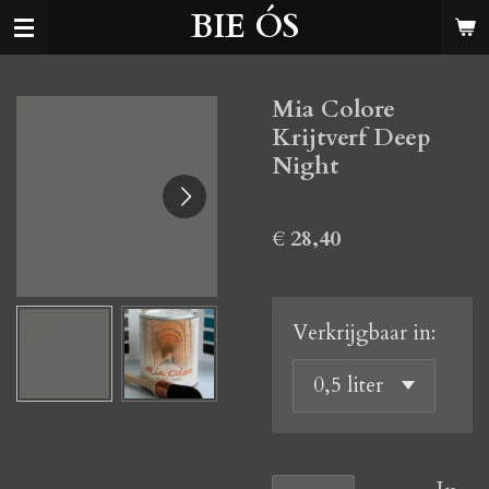
BIE ÓS
Ga
direct
naar
Mia Colore
de
Krijtverf Deep
hoofdinhoud
Night
€ 28,40
Verkrijgbaar in: